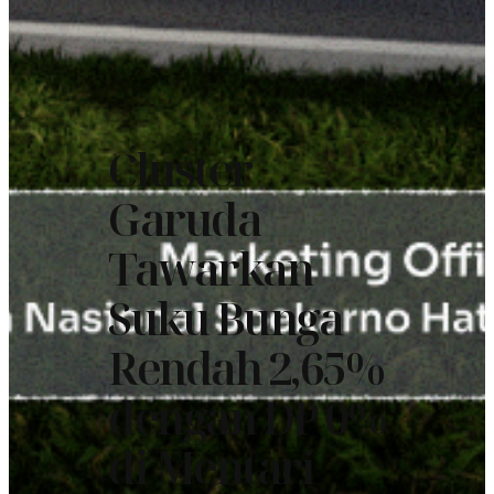
Cluster
Garuda
Tawarkan
Suku Bunga
Rendah 2,65%
dengan DP 0%
di Mentari