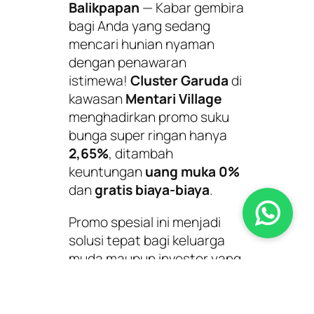
Balikpapan
— Kabar gembira
bagi Anda yang sedang
mencari hunian nyaman
dengan penawaran
istimewa!
Cluster Garuda
di
kawasan
Mentari Village
menghadirkan promo suku
bunga super ringan hanya
2,65%
, ditambah
keuntungan
uang muka 0%
dan
gratis biaya-biaya
.
Promo spesial ini menjadi
solusi tepat bagi keluarga
muda maupun investor yang
mendambakan rumah
strategis, modern, dan
terjangkau. Berlokasi di
Jl.