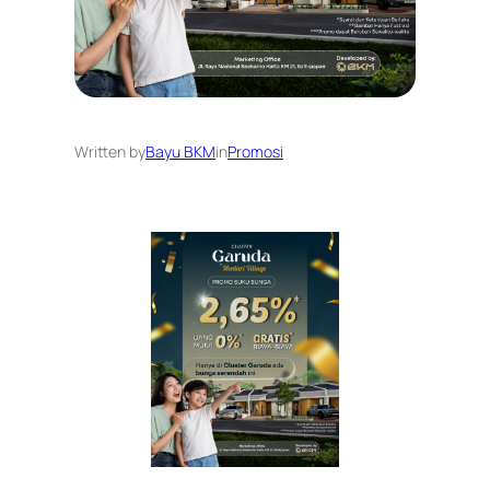
Written by
Bayu BKM
in
Promosi