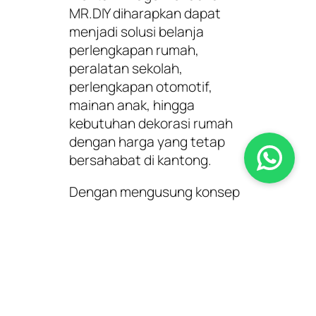
MR.DIY diharapkan dapat
menjadi solusi belanja
perlengkapan rumah,
peralatan sekolah,
perlengkapan otomotif,
mainan anak, hingga
kebutuhan dekorasi rumah
dengan harga yang tetap
bersahabat di kantong.
Dengan mengusung konsep
“Always Low Prices”
, MR.DIY
Mentari Village menawarkan
ribuan produk berkualitas
yang siap memenuhi
kebutuhan sehari-hari
seluruh anggota keluarga.