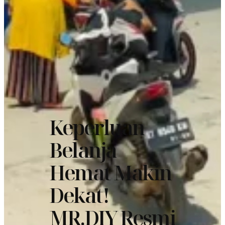
Keperluan
Belanja
Hemat Makin
Dekat!
MR.DIY Resmi